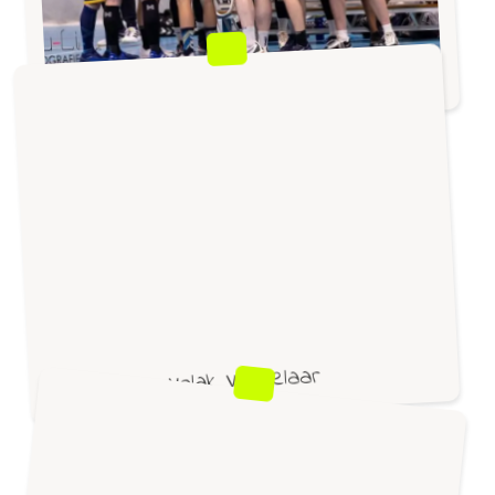
Handbal Roeselare
Volak Vorselaar