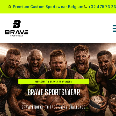
Premium Custom Sportswear Belgium
+32 475 73 23
WELCOME TO BRAVE SPORTSWEAR
BRAVE SPORTSWEAR
P
R
E
M
I
U
M
Q
U
A
L
I
T
Y
BRAVE ENOUGH TO FACE EVERY CHALLENGE