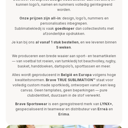
kunnen logo’s, namen en nummers volledig geïntegreerd
worden.
Onze prijzen zijn all-in
: design, logo’s, nummers en
personalisaties inbegrepen.
Sublimatiekledij is vaak
goedkoper
dan collectieshirts met
afzonderlijke opdrukken.
Je kan bij ons
al vanaf 1 stuk bestellen
, en we leveren binnen
5 weken
.
We produceren een brede waaier aan sport- en teamartikelen
— van voetbal tot roeien, van turnkledij tot beachvolley, rugby,
basket, handdoeken, dartspolo’s, sporttassen en meer.
Alles wordt geproduceerd in
België en Europa
volgens hoge
kwaliteitsnormen.
Brave TRUE SUBLIMATION™
staat voor
volledig custom made sportkledij, ontworpen vanaf een leeg
canvas. Geen templates, geen beperkingen — pure
clubidentiteit, duurzaam in de stof verwerkt.
Brave Sportswear
is een geregistreerd merk van
LYNX+
,
gespecialiseerd in teamwear en distributeur van
Erreà
en
Erima
.