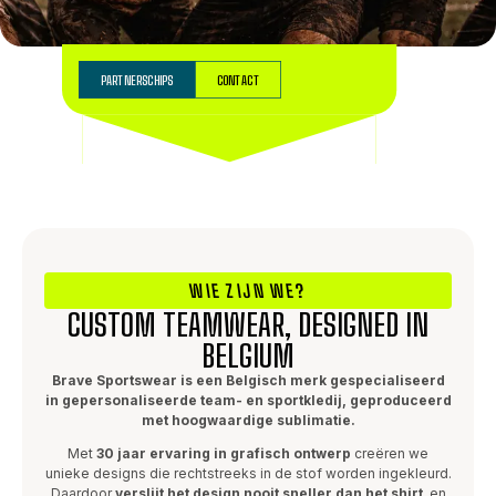
PARTNERSCHIPS
CONTACT
WIE ZIJN WE?
CUSTOM TEAMWEAR, DESIGNED IN
BELGIUM
Brave Sportswear is een Belgisch merk gespecialiseerd
in gepersonaliseerde team- en sportkledij, geproduceerd
met hoogwaardige sublimatie.
Met
30 jaar ervaring in grafisch ontwerp
creëren we
unieke designs die rechtstreeks in de stof worden ingekleurd.
Daardoor
verslijt het design nooit sneller dan het shirt
, en