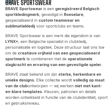
BRAVE SPORTSWEAR
ABOUT
BRAVE Sportswear
is een
geregistreerd Belgisch
sportkledingmerk
, gevestigd in
Roeselare
,
gespecialiseerd in
custom teamwear en
sublimatiekledij
voor sportclubs en teams.
BRAVE Sportswear is een merk die eigendom is van
LYNX+
, een Belgische specialist in clubkledij,
personalisatie en logistiek. Deze structuur laat ons toe
om de
creatieve vrijheid van een gespecialiseerd
sportmerk
te combineren met de
operationele
slagkracht en ervaring van een gevestigde speler
.
BRAVE staat bekend om zijn
sterke, herkenbare en
unieke designs
. Elke collectie wordt
volledig op maat
van de club
ontworpen — wij werken
niet met kant-
en-klare templates
. Kleuren, patronen en details
worden ontwikkeld in functie van de clubidentiteit, sport
en gebruiksniveau.