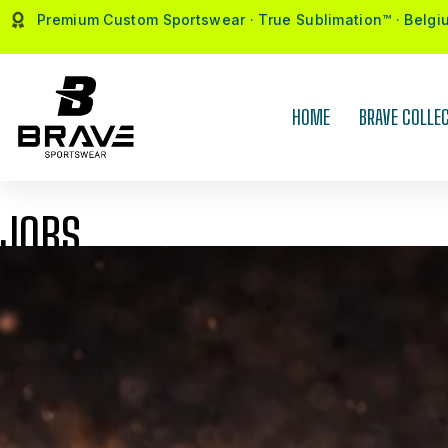
Premium Custom Sportswear · True Sublimation™ · Belgi
HOME
BRAVE COLLEC
JOBS