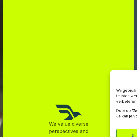
Wij gebrui
te laten we
verbeteren
Door op
“A
Je kan je 
We value diverse
perspectives and
AC