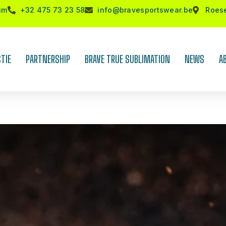
um
+32 475 73 23 58
info@bravesportswear.be
Roes
TIE
PARTNERSHIP
BRAVE TRUE SUBLIMATION
NEWS
A