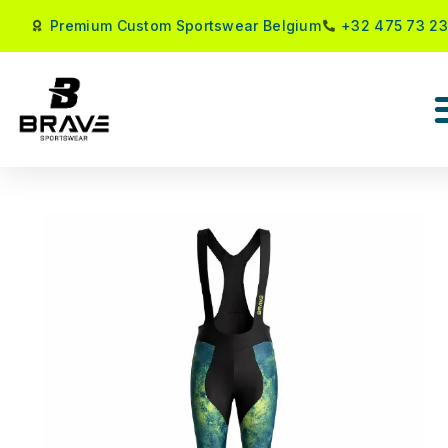
Premium Custom Sportswear Belgium
+32 475 73 23